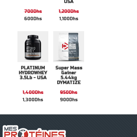
USA
700
Dhs
1,200
Dhs
600
Dhs
1,100
Dhs
PLATINUM
Super Mass
HYDROWHEY
Gainer
3.5Lb - USA
5.44kg
DYMATIZE
1,400
Dhs
950
Dhs
1,300
Dhs
900
Dhs