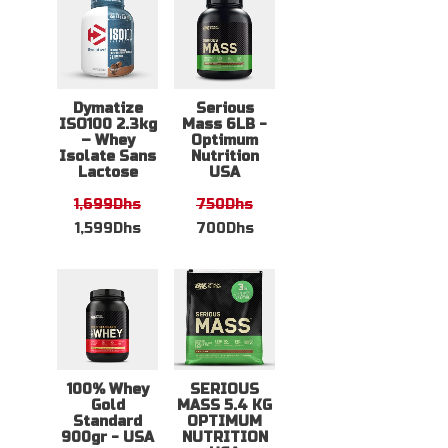
Dymatize
Serious
ISO100 2.3kg
Mass 6LB -
– Whey
Optimum
Isolate Sans
Nutrition
Lactose
USA
1,699
Dhs
750
Dhs
1,599
Dhs
700
Dhs
100% Whey
SERIOUS
Gold
MASS 5.4 KG
Standard
OPTIMUM
900gr - USA
NUTRITION