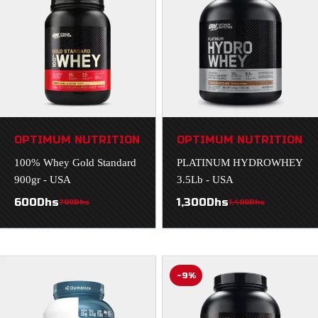
OPTIMUM NUTRITION
OPTIMUM NUTRITION
100% Whey Gold Standard
PLATINUM HYDROWHEY
900gr - USA
3.5Lb - USA
600
Dhs
1,300
Dhs
700
Dhs
1,400
Dhs
-9%