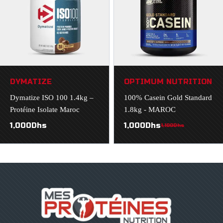
DYMATIZE
OPTIMUM NUTRITION
Dymatize ISO 100 1.4kg –
100% Casein Gold Standard
Protéine Isolate Maroc
1.8kg - MAROC
1,000
Dhs
1,000
Dhs
1,100
Dhs