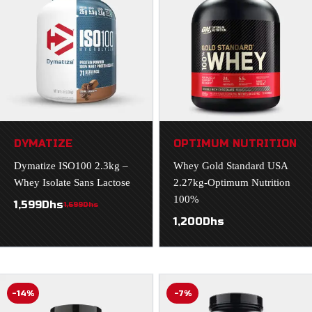
DYMATIZE
OPTIMUM NUTRITION
Dymatize ISO100 2.3kg –
Whey Gold Standard USA
Whey Isolate Sans Lactose
2.27kg-Optimum Nutrition
100%
1,599
Dhs
1,699
Dhs
1,200
Dhs
-14%
-7%