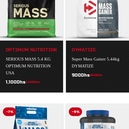
OPTIMUM NUTRITION
DYMATIZE
SERIOUS MASS 5.4 KG
Super Mass Gainer 5.44kg
OPTIMUM NUTRITION
DYMATIZE
USA
900
Dhs
950
Dhs
1,100
Dhs
1,200
Dhs
-7%
-9%