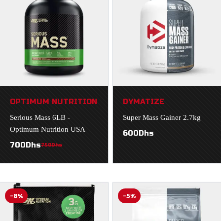
OPTIMUM NUTRITION
DYMATIZE
Serious Mass 6LB -
Super Mass Gainer 2.7kg
Optimum Nutrition USA
600
Dhs
700
Dhs
750
Dhs
-8%
-5%