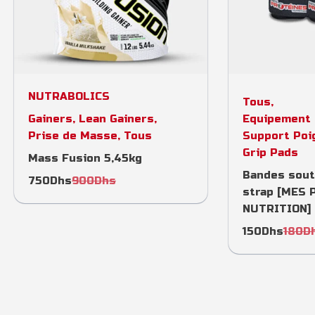
Select options
Add 
NUTRABOLICS
Tous
,
Gainers
,
Lean Gainers
,
Equipement 
Prise de Masse
,
Tous
Support Poi
Grip Pads
Mass Fusion 5,45kg
Bandes sout
750
Dhs
900
Dhs
strap [MES
NUTRITION]
150
Dhs
180
D