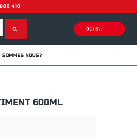
980 410
0
DHS
I SOMMES NOUS?
IMENT 600ML