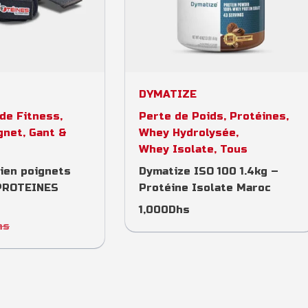
to cart
Select options
DYMATIZE
de Fitness
,
Perte de Poids
,
Protéines
,
gnet, Gant &
Whey Hydrolysée
,
Whey Isolate
,
Tous
ien poignets
Dymatize ISO 100 1.4kg –
 PROTEINES
Protéine Isolate Maroc
1,000
Dhs
hs