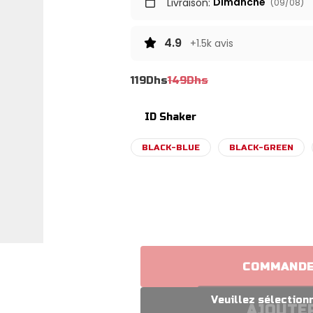
Dimanche
Livraison:
(09/08)
4.9
+1.5k avis
119
Dhs
149
Dhs
ID Shaker
BLACK-BLUE
BLACK-GREEN
COMMANDE
AJOUTER