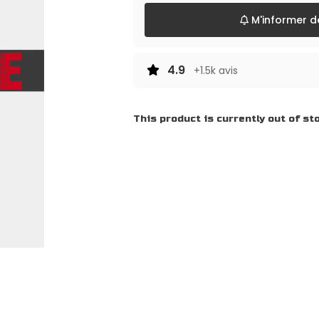
M'informer dè
4.9
+1.5k avis
This product is currently out of st