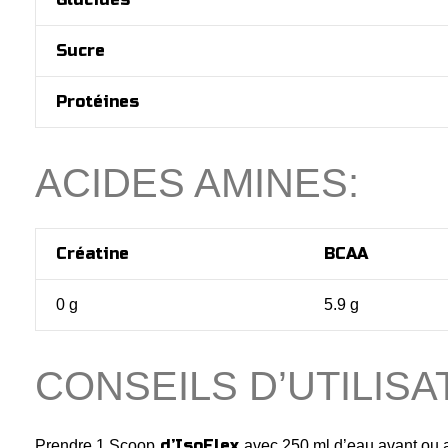
Sucre
Protéines
ACIDES AMINES:
Créatine
BCAA
0 g
5.9 g
CONSEILS D’UTILISA
d’IsoFlex
Prendre 1 Scoop
avec 250 ml d’eau avant ou a