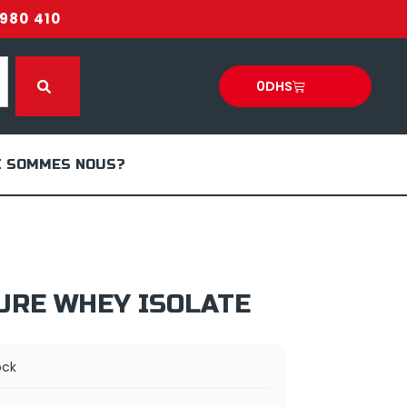
980 410
0
DHS
I SOMMES NOUS?
URE WHEY ISOLATE
ock