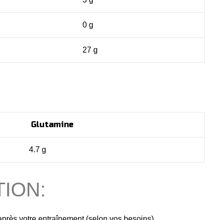
0 g
27 g
Glutamine
4.7 g
TION:
près votre entraînement (selon vos besoins).