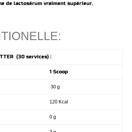
ne de lactosérum vraiment supérieur.
TIONELLE:
UTTER (
30 services) :
1 Scoop
30 g
120 Kcal
0 g
3 g