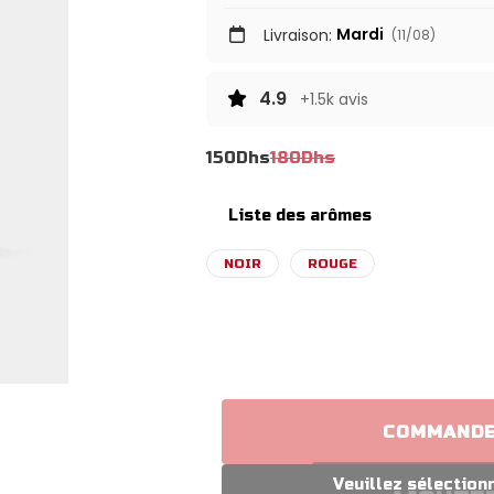
Mardi
Livraison:
(11/08)
4.9
+1.5k avis
150
Dhs
180
Dhs
Liste des arômes
NOIR
ROUGE
COMMANDE