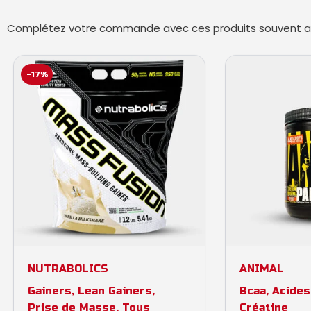
Complétez votre commande avec ces produits souvent ac
-17%
Select options
Add 
NUTRABOLICS
ANIMAL
Gainers
,
Lean Gainers
,
Bcaa, Acide
Prise de Masse
,
Tous
Créatine