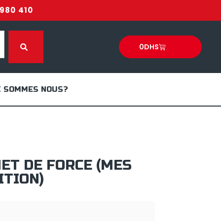
980 410
0
DHS
I SOMMES NOUS?
ET DE FORCE (MES
ITION)