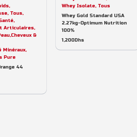
oids
,
Whey Isolate
,
Tous
sse
,
Tous
,
Whey Gold Standard USA
 Santé
,
2.27kg-Optimum Nutrition
 Articulaires
,
100%
Peau,Cheveux &
1,200
Dhs
& Minéraux
,
s Pure
Orange 44