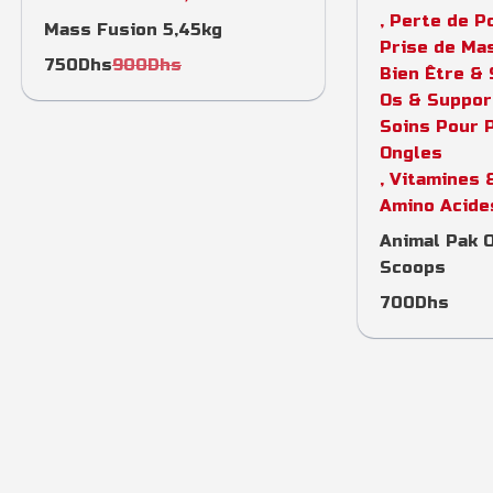
,
Perte de P
Mass Fusion 5,45kg
Prise de Ma
750
Dhs
900
Dhs
Bien Être &
Os & Support
Soins Pour 
Ongles
,
Vitamines 
Amino Acide
Animal Pak 
Scoops
700
Dhs