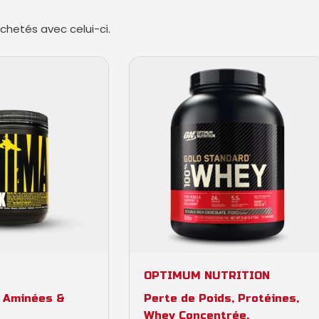
hetés avec celui-ci.
to cart
Select options
OPTIMUM NUTRITION
s Aminées &
Perte de Poids
,
Protéines
,
Whey Concentrée
,