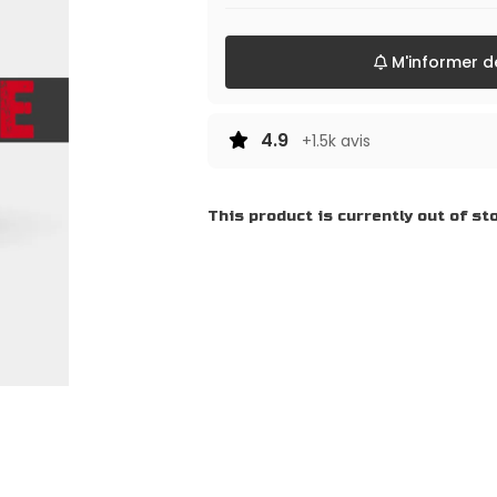
M'informer dè
4.9
+1.5k avis
This product is currently out of st