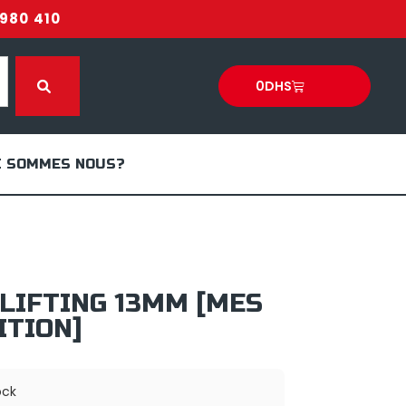
980 410
0
DHS
I SOMMES NOUS?
LIFTING 13MM [MES
ITION]
ock