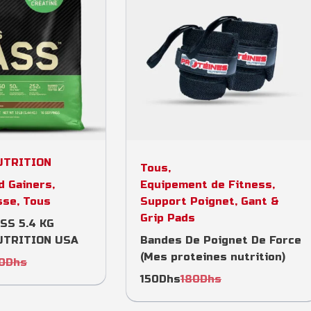
t options
Select options
UTRITION
Tous
,
d Gainers
,
Equipement de Fitness
,
sse
,
Tous
Support Poignet, Gant &
Grip Pads
SS 5.4 KG
TRITION USA
Bandes De Poignet De Force
(Mes proteines nutrition)
0
Dhs
150
Dhs
180
Dhs