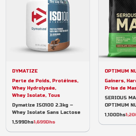
Select options
Selec
DYMATIZE
OPTIMUM N
Perte de Poids
,
Protéines
,
Gainers
,
Har
Whey Hydrolysée
,
Prise de Ma
Whey Isolate
,
Tous
SERIOUS MA
Dymatize ISO100 2.3kg –
OPTIMUM NU
Whey Isolate Sans Lactose
1,100
Dhs
1,20
1,599
Dhs
1,699
Dhs