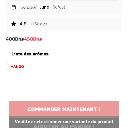
Lundi
Livraison:
(10/08)
4.9
+1.5k avis
400
Dhs
450
Dhs
Liste des arômes
MANGO
COMMANDER MAINTENANT !
AJOUTER AU PANIER !