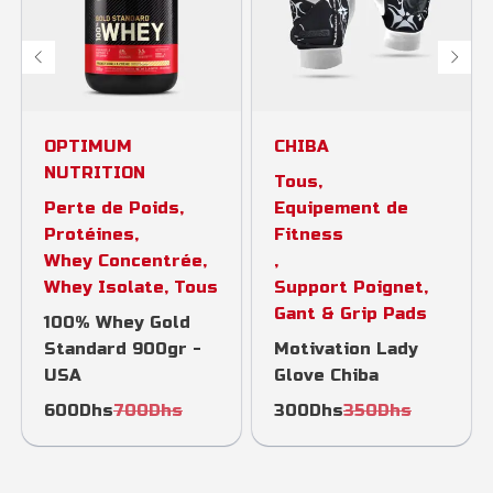
OPTIMUM
CHIBA
NUTRITION
Tous
,
Perte de Poids
,
Equipement de
Protéines
,
Fitness
Whey Concentrée
,
,
Whey Isolate
,
Tous
Support Poignet,
Gant & Grip Pads
100% Whey Gold
Standard 900gr -
Motivation Lady
USA
Glove Chiba
600
Dhs
700
Dhs
300
Dhs
350
Dhs