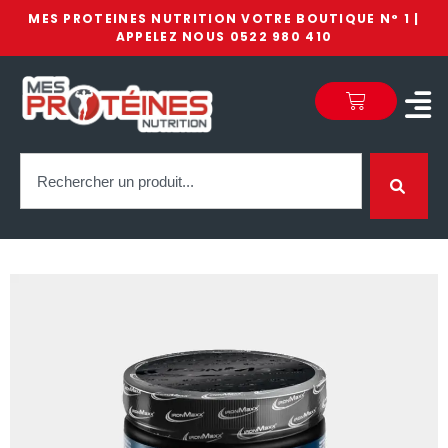
MES PROTEINES NUTRITION VOTRE BOUTIQUE N° 1 |
APPELEZ NOUS 0522 980 410