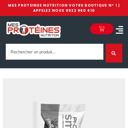
MES PROTEINES NUTRITION VOTRE BOUTIQUE N° 1 |
APPELEZ NOUS 0522 980 410