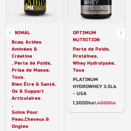
ANIMAL
OPTIMUM
NUTRITION
Bcaa, Acides
Aminées &
Perte de Poids
,
Créatine
Protéines
,
,
Perte de Poids
,
Whey Hydrolysée
,
Prise de Masse
,
Tous
Tous
,
PLATINUM
Bien Être & Santé
,
HYDROWHEY 3.5Lb
Os & Support
- USA
Articulaires
1,300
Dhs
1,400
Dhs
,
Soins Pour
Peau,Cheveux &
Ongles