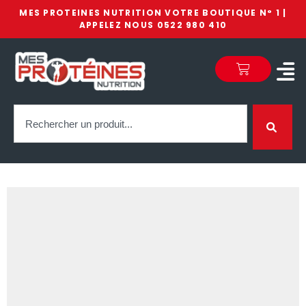
MES PROTEINES NUTRITION VOTRE BOUTIQUE N° 1 |
APPELEZ NOUS 0522 980 410