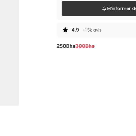
M'informer dè
4.9
+1.5k avis
250
Dhs
300
Dhs