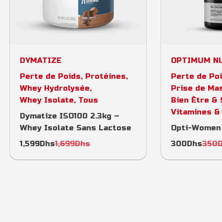
Select options
Add 
DYMATIZE
OPTIMUM N
Perte de Poids
,
Protéines
,
Perte de Po
Whey Hydrolysée
,
Prise de Ma
Whey Isolate
,
Tous
Bien Être &
Vitamines &
Dymatize ISO100 2.3kg –
Whey Isolate Sans Lactose
Opti-Women 
1,599
Dhs
1,699
Dhs
300
Dhs
350