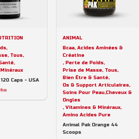
to cart
Add to cart
UTRITION
ANIMAL
ids
,
Bcaa, Acides Aminées &
sse
,
Tous
,
Créatine
 Santé
,
,
Perte de Poids
,
 Minéraux
Prise de Masse
,
Tous
,
Bien Être & Santé
,
120 Caps - USA
Os & Support Articulaires
,
Dhs
Soins Pour Peau,Cheveux &
Ongles
,
Vitamines & Minéraux
,
Amino Acides Pure
Animal Pak Orange 44
Scoops