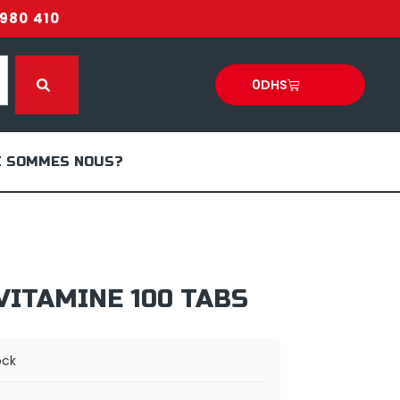
980 410
0
DHS
I SOMMES NOUS?
VITAMINE 100 TABS
ock