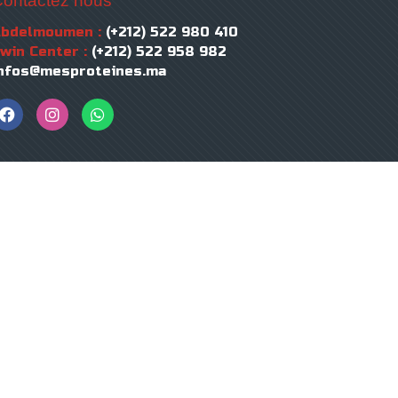
ontactez nous
Abdelmoumen :
(+212) 522 980 410
win Center :
(+212) 522 958 982
nfos@mesproteines.ma