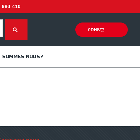
980 410
0
DHS
I SOMMES NOUS?