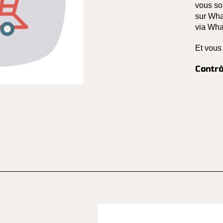
vous so
sur Wha
via Wha
Et vous
Contrô