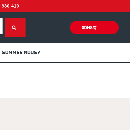
980 410
0
DHS
I SOMMES NOUS?