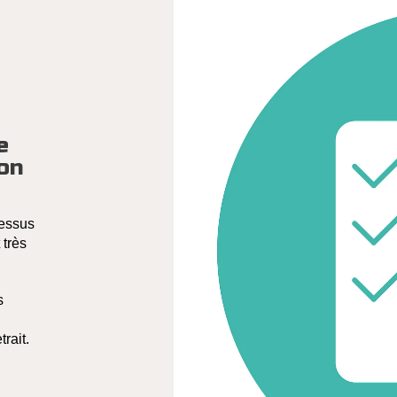
e
son
cessus
 très
s
trait.