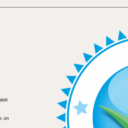
e
doit
e, un